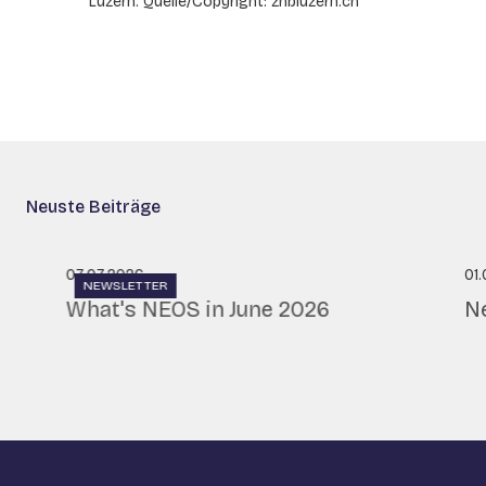
Luzern. Quelle/Copyright: zhbluzern.ch
Neuste Beiträge
07.07.2026
01
NEWSLETTER
What's NEOS in June 2026
N