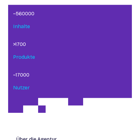
~560000
Inhalte
>1700
Produkte
~17000
Nutzer
Über die Agentur